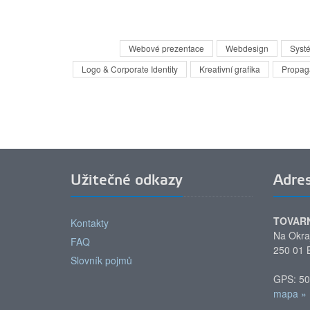
Webové prezentace
Webdesign
Syst
Logo & Corporate Identity
Kreativní grafika
Propaga
Užitečné odkazy
Adre
TOVAR
Kontakty
Na Okra
FAQ
250 01 
Slovník pojmů
GPS: 50
mapa »