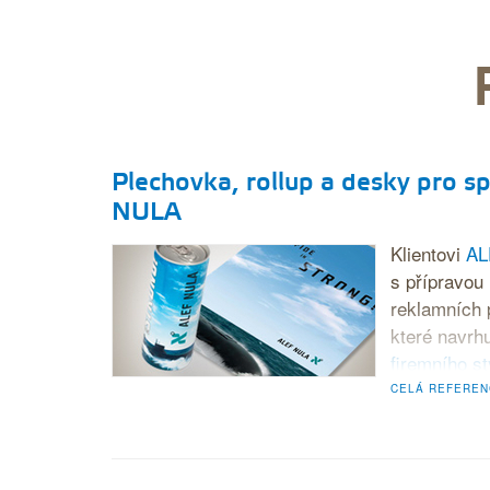
Plechovka, rollup a desky pro s
NULA
Klientovi
AL
s přípravou
reklamních 
které navrh
firemního st
CELÁ REFEREN