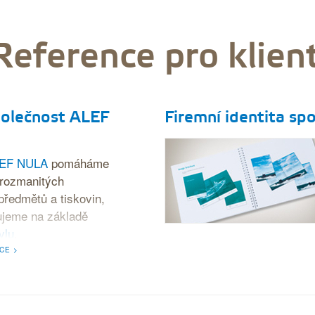
Reference pro klien
polečnost ALEF
Firemní identita spo
EF NULA
pomáháme
 rozmanitých
předmětů a tiskovin,
ujeme na základě
ylu
.
CE >