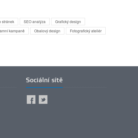
 stránek
SEO analýza
Grafický design
lamní kampaně
Obalový design
Fotografický ateliér
Sociální sítě