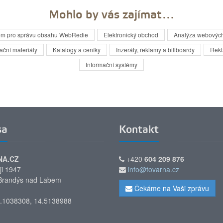
Mohlo by vás zajímat…
ém pro správu obsahu WebRedie
Elektronický obchod
Analýza webových
ční materiály
Katalogy a ceníky
Inzeráty, reklamy a billboardy
Rek
Informační systémy
sa
Kontakt
NA.CZ
+420
604 209 876
ji 1947
info@tovarna.cz
Brandýs nad Labem
Čekáme na Vaši zprávu
.1038308, 14.5138988