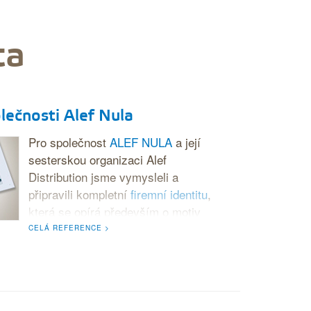
ta
lečnosti Alef Nula
Pro společnost
ALEF NULA
a její
sesterskou organizaci Alef
Distribution jsme vymysleli a
připravili kompletní
firemní identitu
,
která se opírá především o motiv
ponorky a výraznou tyrkysovou
CELÁ REFERENCE >
barvu.