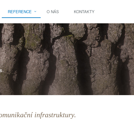
REFERENCE
O NÁS
KONTAKTY
s.
omunikační infrastruktury.