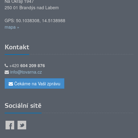
Na Okraji 1947
250 01 Brandýs nad Labem
GPS: 50.1038308, 14.5138988
mapa »
Kontakt
+420
604 209 876
info@tovarna.cz
Čekáme na Vaši zprávu
Sociální sítě